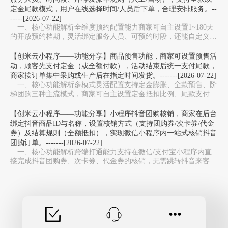
定金尾款模式，用户在线选择时间/人员后下单，合理安排服务。--
-----[2026-07-22]
一、核心功能解析全维度预约配置能力‌商家可自主设置1~180天
的开放预约档期，灵活绑定服务人员、可预约时段，还能自定义服
务库存上限，避免同一时段预约过载，适配美…
【创米云小程序——功能分享】商品预售功能，商家可设置预售活
动，顾客先支付定金（或全额付款），活动结束后统一支付尾款，
商家按订单集中采购或生产后在指定时间发货。-------[2026-07-22]
一、核心功能解析多模式灵活配置‌支持定金膨胀、全款预售、阶
梯团购三种主流模式，商家可自主设置定金抵扣比例、尾款支付周
期，适配新品测款、限量周边、生鲜预售等不同场…
【创米云小程序——功能分享】小程序抖音团购核销，商家在后台
绑定抖音商品ID与名称，设置核销方式（支持团购券/次卡券/代金
券）及结算规则（全额抵扣），实现微信小程序内一站式核销抖音
团购订单。-------[2026-07-22]
一、核心功能解析跨端打通能力‌支持在微信/支付宝小程序内直
接完成抖音团购券、次卡券、代金券的核销，无需跳转抖音来客
APP，避免多系统切换，大幅提升门店收银效率。…