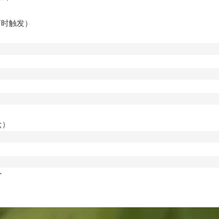
店时触发）
盒）
分