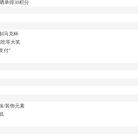
晒单得30积分
定制马克杯
试吃等大奖
支付"
味/装饰元素
糕