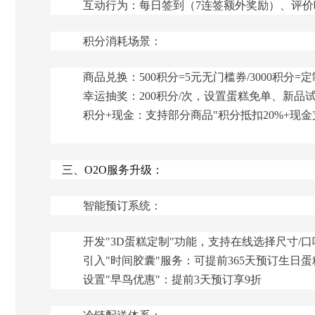
互动行为：每日签到（7连签额外奖励）、评价
积分消耗场景：
商品兑换：500积分=5元无门槛券/3000积分=
幸运抽奖：200积分/次，设置蛋糕免单、新品
积分+现金：支持部分商品"积分抵扣20%+现金
三、O2O服务升级：
智能预订系统：
开发"3D蛋糕定制"功能，支持在线选择尺寸/口
引入"时间胶囊"服务：可提前365天预订生日蛋
设置"早鸟优惠"：提前3天预订享9折