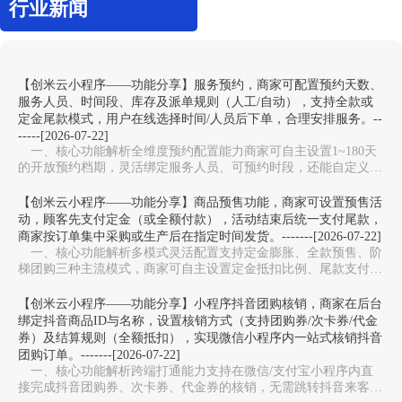
行业新闻
【创米云小程序——功能分享】服务预约，商家可配置预约天数、
服务人员、时间段、库存及派单规则（人工/自动），支持全款或
定金尾款模式，用户在线选择时间/人员后下单，合理安排服务。--
-----[2026-07-22]
一、核心功能解析全维度预约配置能力‌商家可自主设置1~180天
的开放预约档期，灵活绑定服务人员、可预约时段，还能自定义服
务库存上限，避免同一时段预约过载，适配美…
【创米云小程序——功能分享】商品预售功能，商家可设置预售活
动，顾客先支付定金（或全额付款），活动结束后统一支付尾款，
商家按订单集中采购或生产后在指定时间发货。-------[2026-07-22]
一、核心功能解析多模式灵活配置‌支持定金膨胀、全款预售、阶
梯团购三种主流模式，商家可自主设置定金抵扣比例、尾款支付周
期，适配新品测款、限量周边、生鲜预售等不同场…
【创米云小程序——功能分享】小程序抖音团购核销，商家在后台
绑定抖音商品ID与名称，设置核销方式（支持团购券/次卡券/代金
券）及结算规则（全额抵扣），实现微信小程序内一站式核销抖音
团购订单。-------[2026-07-22]
一、核心功能解析跨端打通能力‌支持在微信/支付宝小程序内直
接完成抖音团购券、次卡券、代金券的核销，无需跳转抖音来客