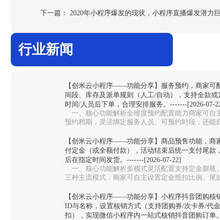
下一篇：
2020年小程序爆发的现状，小程序直播爆发潜力
行业新闻
【创米云小程序——功能分享】服务预约，商家可
间段、库存及派单规则（人工/自动），支持全款或
时间/人员后下单，合理安排服务。-------[2026-07-22
一、核心功能解析全维度预约配置能力‌商家可自主
预约档期，灵活绑定服务人员、可预约时段，还能
避免同一时段预约过载，适配美…
【创米云小程序——功能分享】商品预售功能，商
付定金（或全额付款），活动结束后统一支付尾款
后在指定时间发货。-------[2026-07-22]
一、核心功能解析多模式灵活配置‌支持定金膨胀
三种主流模式，商家可自主设置定金抵扣比例、尾
测款、限量周边、生鲜预售等不同场…
【创米云小程序——功能分享】小程序抖音团购核
ID与名称，设置核销方式（支持团购券/次卡券/代
扣），实现微信小程序内一站式核销抖音团购订单。-------