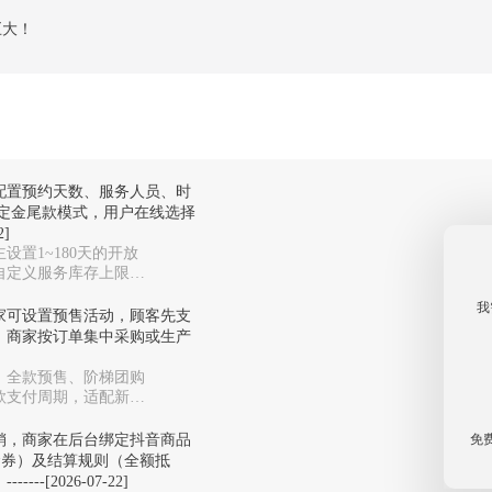
巨大！
配置预约天数、服务人员、时
定金尾款模式，用户在线选择
]
设置1~180天的开放
自定义服务库存上限，
我
家可设置预售活动，顾客先支
，商家按订单集中采购或生产
、全款预售、阶梯团购
款支付周期，适配新品
免
销，商家在后台绑定抖音商品
金券）及结算规则（全额抵
[2026-07-22]