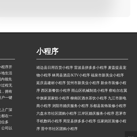
小程序
小程序开
靖边县日用百货小程序
雷波县拼多多小程序
麦盖提县宠
本地生活
物小程序
林周县酒店/KTV小程序
福泉市新美业小程序
国内领先
延庆县建材小程序
贺州市新美业小程序
新余市装修小程
作过程无
序
西区新餐饮小程序
雨山区机械制造小程序
察哈尔右翼
成，拥有
商户一键
中旗家居家纺小程序
柳南区酒水茶饮小程序
九江市新电
商小程序
浏阳市婚庆服务小程序
乐都县装饰装修小程序
北上广深
六盘水市社区团购小程序
江岸区婚庆服务小程序
思茅市
大都在一
手机数码小程序
周至县拼多多小程序
伍家岗区装修小程
岗位多
，公司以
序
晋中市社区团购小程序
。