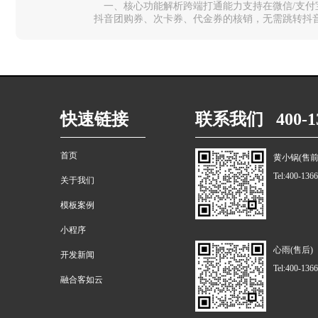
一、核心功能解析跨端打通能力‌支持在微信/支
抖音团购券、次卡券、代金券的核销，无需跳转抖音
统切换，大幅提升门店收银效率。…
快速链接
联系我们 400-13
首页
黄小锅(售前
Tel:400-136
关于我们
模板案例
小程序
心雨(售后)
开发新闻
Tel:400-136
融合客如云