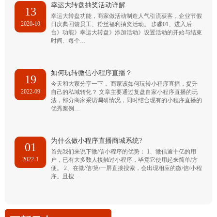
幸运大转盘抽奖活动详解
13
幸运大转盘功能，商家做活动制造人气引流获客，企业节假
2020-10
日庆典回馈员工、粉丝福利抽奖活动。 步骤01、进入后
台》功能》幸运大转盘》添加活动》设置活动的开始与结束
时间、每个…
如何玩转微信小程序直播？
19
今天和大家分享一下， 商家该如何玩转小程序直播，提升
2022-09
自己的私域转化？ 文章主要通过复盘自家小程序直播的玩
法，部分商家采访调研情况，同时结合现有的小程序直播的
优秀案例…
为什么做小程序直播商城系统?
01
首先我们来说下微/信小程序的优势： 1、微信逾十亿的用
2022-1
户，已有大多数人接触过小程序，毕竟它使用起来简单/方
便。 2、在微/信/第/一屏直接搜索，会出现相应的微/信/小程
序。且搜…