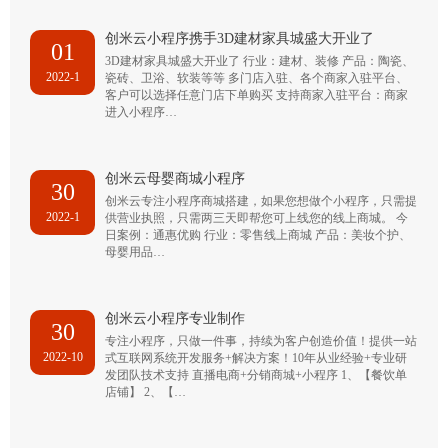
创米云小程序携手3D建材家具城盛大开业了
01
3D建材家具城盛大开业了 行业：建材、装修 产品：陶瓷、
2022-1
瓷砖、卫浴、软装等等 多门店入驻、各个商家入驻平台、
客户可以选择任意门店下单购买 支持商家入驻平台：商家
进入小程序…
创米云母婴商城小程序
30
创米云专注小程序商城搭建，如果您想做个小程序，只需提
2022-1
供营业执照，只需两三天即帮您可上线您的线上商城。 今
日案例：通惠优购 行业：零售线上商城 产品：美妆个护、
母婴用品…
创米云小程序专业制作
30
专注小程序，只做一件事，持续为客户创造价值！提供一站
2022-10
式互联网系统开发服务+解决方案！10年从业经验+专业研
发团队技术支持 直播电商+分销商城+小程序 1、【餐饮单
店铺】 2、【…