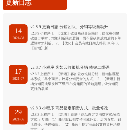
更新日志
v2.8.9 更新日志 分销团队、分销等级自动升
14
v2.8.9 小程序 1、【优化】砍价商品开启限购，优化在创建
2021-08
砍价订单时，增加判断限购逻辑，而不是砍价成功后的下单
逻辑时才判断。 2、【优化】会员有效日期支持到100年 3、
【新增】新…
v2.8.7 小程序 客如云收银机分销 核销二维码
17
v2.8.7 上程序 1、【新增】客如云收银机分销，新增按匹配
2021-07
本系统「单个商品」计算分销佣金的方式。 2、【新增】新
增分销商成绩发展下级用户/分销商的通知提醒，让分销商
更好的掌握…
v2.8.3 小程序 商品指定消费方式、批量修改
29
v2.8.3 上程序 1、【新增】新增「商品自定义消费方式/物流
2021-06
方式 」功能 （1）商品默认都支持同城外卖、店内食堂、到
店自提、快递物流。 （2）商家可指定商品只支持某种消费
方式，至…