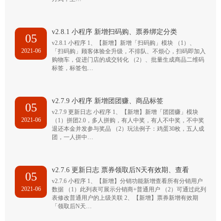
v2.8.1 小程序 新增扫码购、票券绑定分类
05
v2.8.1 小程序 1、【新增】新增「扫码购」模块 （1）、
2021-06
「扫码购」顾客体验全升级，不排队、不烦心，扫码即加入
购物车，促进门店的成交转化 （2）、批量生成商品二维码
标签，标签包…
v2.7.9 小程序 新增团团赚、商品标签
05
v2.7.9 更新日志 小程序 1、【新增】新增「团团赚」模块
2021-06
（1）拼团2.0，多人拼购，有人中奖，有人不中奖，不中奖
退还本金并发参与奖品 （2）玩法例子：鸡蛋30枚，五人成
团，一人拼中…
v2.7.6 更新日志 票券领取后N天有效期、查看
05
v2.7.6 小程序 1、【新增】分销功能新增查看所有分销用户
2021-06
数据 （1）此列表可展示分销商+普通用户 （2）可通过此列
表修改普通用户的上级关联 2、【新增】票券新增有效期
「领取后N天…