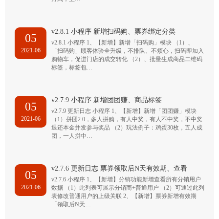
v2.8.1 小程序 新增扫码购、票券绑定分类
05
v2.8.1 小程序 1、【新增】新增「扫码购」模块 （1）、
2021-06
「扫码购」顾客体验全升级，不排队、不烦心，扫码即加入
购物车，促进门店的成交转化 （2）、批量生成商品二维码
标签，标签包…
v2.7.9 小程序 新增团团赚、商品标签
05
v2.7.9 更新日志 小程序 1、【新增】新增「团团赚」模块
2021-06
（1）拼团2.0，多人拼购，有人中奖，有人不中奖，不中奖
退还本金并发参与奖品 （2）玩法例子：鸡蛋30枚，五人成
团，一人拼中…
v2.7.6 更新日志 票券领取后N天有效期、查看
05
v2.7.6 小程序 1、【新增】分销功能新增查看所有分销用户
2021-06
数据 （1）此列表可展示分销商+普通用户 （2）可通过此列
表修改普通用户的上级关联 2、【新增】票券新增有效期
「领取后N天…