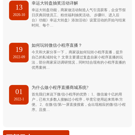
幸运大转盘抽奖活动详解
13
幸运大转盘功能，商家做活动制造人气引流获客，企业节假
2020-10
日庆典回馈员工、粉丝福利抽奖活动。 步骤01、进入后
台》功能》幸运大转盘》添加活动》设置活动的开始与结束
时间、每个…
如何玩转微信小程序直播？
19
今天和大家分享一下， 商家该如何玩转小程序直播，提升
2022-09
自己的私域转化？ 文章主要通过复盘自家小程序直播的玩
法，部分商家采访调研情况，同时结合现有的小程序直播的
优秀案例…
为什么做小程序直播商城系统?
01
首先我们来说下微/信小程序的优势： 1、微信逾十亿的用
2022-1
户，已有大多数人接触过小程序，毕竟它使用起来简单/方
便。 2、在微/信/第/一屏直接搜索，会出现相应的微/信/小程
序。且搜…