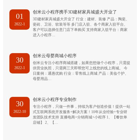
创米云小程序携手3D建材家具城盛大开业了
01
3D建材家具城盛大开业了 行业：建材、装修 产品：陶瓷、
2022-1
瓷砖、卫浴、软装等等 多门店入驻、各个商家入驻平台、
客户可以选择任意门店下单购买 支持商家入驻平台：商家
进入小程序…
创米云母婴商城小程序
30
创米云专注小程序商城搭建，如果您想做个小程序，只需提
2022-1
供营业执照，只需两三天即帮您可上线您的线上商城。 今
日案例：通惠优购 行业：零售线上商城 产品：美妆个护、
母婴用品…
创米云小程序专业制作
30
专注小程序，只做一件事，持续为客户创造价值！提供一站
2022-10
式互联网系统开发服务+解决方案！10年从业经验+专业研
发团队技术支持 直播电商+分销商城+小程序 1、【餐饮单
店铺】 2、【…