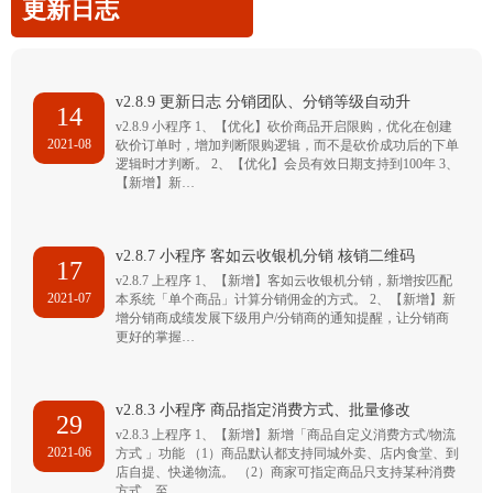
更新日志
v2.8.9 更新日志 分销团队、分销等级自动升
14
v2.8.9 小程序 1、【优化】砍价商品开启限购，优化在创建
2021-08
砍价订单时，增加判断限购逻辑，而不是砍价成功后的下单
逻辑时才判断。 2、【优化】会员有效日期支持到100年 3、
【新增】新…
v2.8.7 小程序 客如云收银机分销 核销二维码
17
v2.8.7 上程序 1、【新增】客如云收银机分销，新增按匹配
2021-07
本系统「单个商品」计算分销佣金的方式。 2、【新增】新
增分销商成绩发展下级用户/分销商的通知提醒，让分销商
更好的掌握…
v2.8.3 小程序 商品指定消费方式、批量修改
29
v2.8.3 上程序 1、【新增】新增「商品自定义消费方式/物流
2021-06
方式 」功能 （1）商品默认都支持同城外卖、店内食堂、到
店自提、快递物流。 （2）商家可指定商品只支持某种消费
方式，至…