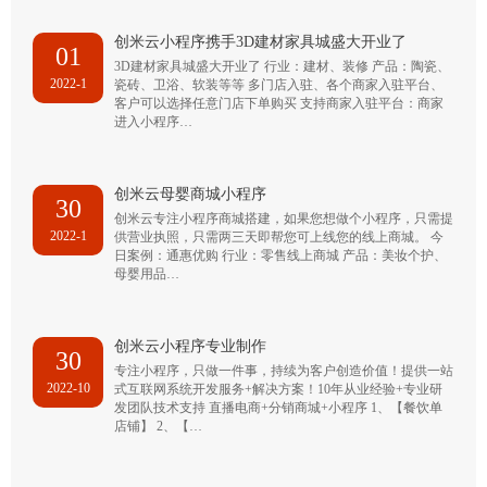
创米云小程序携手3D建材家具城盛大开业了
01
3D建材家具城盛大开业了 行业：建材、装修 产品：陶瓷、
2022-1
瓷砖、卫浴、软装等等 多门店入驻、各个商家入驻平台、
客户可以选择任意门店下单购买 支持商家入驻平台：商家
进入小程序…
创米云母婴商城小程序
30
创米云专注小程序商城搭建，如果您想做个小程序，只需提
2022-1
供营业执照，只需两三天即帮您可上线您的线上商城。 今
日案例：通惠优购 行业：零售线上商城 产品：美妆个护、
母婴用品…
创米云小程序专业制作
30
专注小程序，只做一件事，持续为客户创造价值！提供一站
2022-10
式互联网系统开发服务+解决方案！10年从业经验+专业研
发团队技术支持 直播电商+分销商城+小程序 1、【餐饮单
店铺】 2、【…