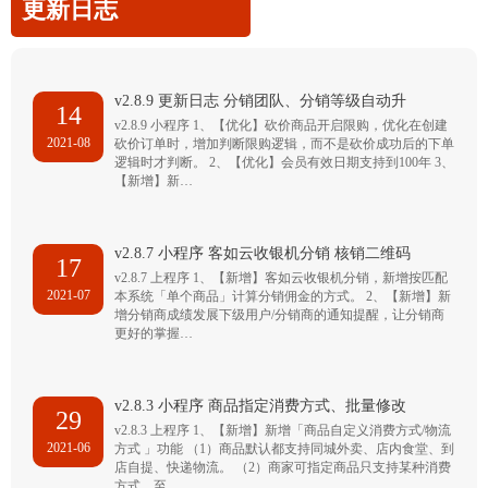
更新日志
v2.8.9 更新日志 分销团队、分销等级自动升
14
v2.8.9 小程序 1、【优化】砍价商品开启限购，优化在创建
2021-08
砍价订单时，增加判断限购逻辑，而不是砍价成功后的下单
逻辑时才判断。 2、【优化】会员有效日期支持到100年 3、
【新增】新…
v2.8.7 小程序 客如云收银机分销 核销二维码
17
v2.8.7 上程序 1、【新增】客如云收银机分销，新增按匹配
2021-07
本系统「单个商品」计算分销佣金的方式。 2、【新增】新
增分销商成绩发展下级用户/分销商的通知提醒，让分销商
更好的掌握…
v2.8.3 小程序 商品指定消费方式、批量修改
29
v2.8.3 上程序 1、【新增】新增「商品自定义消费方式/物流
2021-06
方式 」功能 （1）商品默认都支持同城外卖、店内食堂、到
店自提、快递物流。 （2）商家可指定商品只支持某种消费
方式，至…