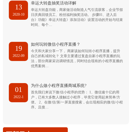
幸运大转盘抽奖活动详解
13
幸运大转盘功能，商家做活动制造人气引流获客，企业节假
2020-10
日庆典回馈员工、粉丝福利抽奖活动。 步骤01、进入后
台》功能》幸运大转盘》添加活动》设置活动的开始与结束
时间、每个…
如何玩转微信小程序直播？
19
今天和大家分享一下， 商家该如何玩转小程序直播，提升
2022-09
自己的私域转化？ 文章主要通过复盘自家小程序直播的玩
法，部分商家采访调研情况，同时结合现有的小程序直播的
优秀案例…
为什么做小程序直播商城系统?
01
首先我们来说下微/信小程序的优势： 1、微信逾十亿的用
2022-1
户，已有大多数人接触过小程序，毕竟它使用起来简单/方
便。 2、在微/信/第/一屏直接搜索，会出现相应的微/信/小程
序。且搜…