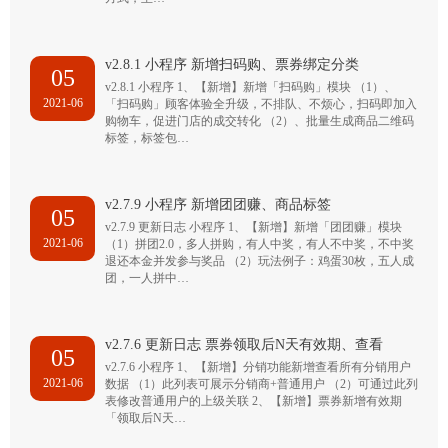
v2.8.1 小程序 新增扫码购、票券绑定分类
05
v2.8.1 小程序 1、【新增】新增「扫码购」模块 （1）、
2021-06
「扫码购」顾客体验全升级，不排队、不烦心，扫码即加入
购物车，促进门店的成交转化 （2）、批量生成商品二维码
标签，标签包…
v2.7.9 小程序 新增团团赚、商品标签
05
v2.7.9 更新日志 小程序 1、【新增】新增「团团赚」模块
2021-06
（1）拼团2.0，多人拼购，有人中奖，有人不中奖，不中奖
退还本金并发参与奖品 （2）玩法例子：鸡蛋30枚，五人成
团，一人拼中…
v2.7.6 更新日志 票券领取后N天有效期、查看
05
v2.7.6 小程序 1、【新增】分销功能新增查看所有分销用户
2021-06
数据 （1）此列表可展示分销商+普通用户 （2）可通过此列
表修改普通用户的上级关联 2、【新增】票券新增有效期
「领取后N天…