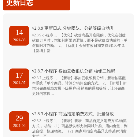
更新日志
v2.8.9 更新日志 分销团队、分销等级自动升
14
v2.8.9 小程序 1、【优化】砍价商品开启限购，优化在创建
2021-08
砍价订单时，增加判断限购逻辑，而不是砍价成功后的下单
逻辑时才判断。 2、【优化】会员有效日期支持到100年 3、
【新增】新…
v2.8.7 小程序 客如云收银机分销 核销二维码
17
v2.8.7 上程序 1、【新增】客如云收银机分销，新增按匹配
2021-07
本系统「单个商品」计算分销佣金的方式。 2、【新增】新
增分销商成绩发展下级用户/分销商的通知提醒，让分销商
更好的掌握…
v2.8.3 小程序 商品指定消费方式、批量修改
29
v2.8.3 上程序 1、【新增】新增「商品自定义消费方式/物流
2021-06
方式 」功能 （1）商品默认都支持同城外卖、店内食堂、到
店自提、快递物流。 （2）商家可指定商品只支持某种消费
方式，至…