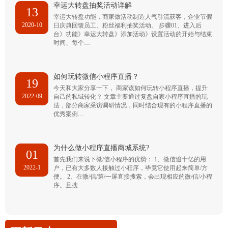
幸运大转盘抽奖活动详解
13
幸运大转盘功能，商家做活动制造人气引流获客，企业节假
2020-10
日庆典回馈员工、粉丝福利抽奖活动。 步骤01、进入后
台》功能》幸运大转盘》添加活动》设置活动的开始与结束
时间、每个…
如何玩转微信小程序直播？
19
今天和大家分享一下， 商家该如何玩转小程序直播，提升
2022-09
自己的私域转化？ 文章主要通过复盘自家小程序直播的玩
法，部分商家采访调研情况，同时结合现有的小程序直播的
优秀案例…
为什么做小程序直播商城系统?
01
首先我们来说下微/信小程序的优势： 1、微信逾十亿的用
2022-1
户，已有大多数人接触过小程序，毕竟它使用起来简单/方
便。 2、在微/信/第/一屏直接搜索，会出现相应的微/信/小程
序。且搜…