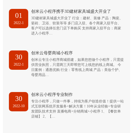
创米云小程序携手3D建材家具城盛大开业了
01
3D建材家具城盛大开业了 行业：建材、装修 产品：陶瓷、
2022-1
瓷砖、卫浴、软装等等 多门店入驻、各个商家入驻平台、
客户可以选择任意门店下单购买 支持商家入驻平台：商家
进入小程序…
创米云母婴商城小程序
30
创米云专注小程序商城搭建，如果您想做个小程序，只需提
2022-1
供营业执照，只需两三天即帮您可上线您的线上商城。 今
日案例：通惠优购 行业：零售线上商城 产品：美妆个护、
母婴用品…
创米云小程序专业制作
30
专注小程序，只做一件事，持续为客户创造价值！提供一站
2022-10
式互联网系统开发服务+解决方案！10年从业经验+专业研
发团队技术支持 直播电商+分销商城+小程序 1、【餐饮单
店铺】 2、【…