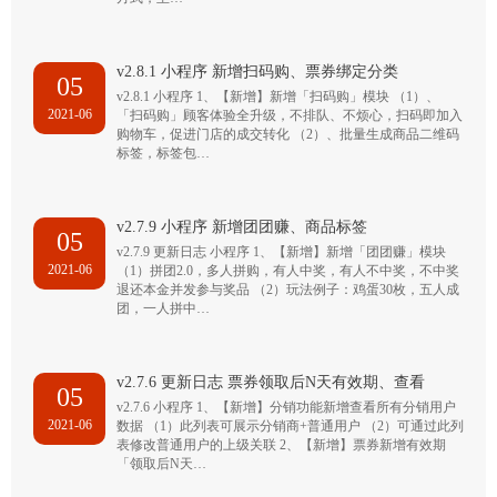
v2.8.1 小程序 新增扫码购、票券绑定分类
05
v2.8.1 小程序 1、【新增】新增「扫码购」模块 （1）、
2021-06
「扫码购」顾客体验全升级，不排队、不烦心，扫码即加入
购物车，促进门店的成交转化 （2）、批量生成商品二维码
标签，标签包…
v2.7.9 小程序 新增团团赚、商品标签
05
v2.7.9 更新日志 小程序 1、【新增】新增「团团赚」模块
2021-06
（1）拼团2.0，多人拼购，有人中奖，有人不中奖，不中奖
退还本金并发参与奖品 （2）玩法例子：鸡蛋30枚，五人成
团，一人拼中…
v2.7.6 更新日志 票券领取后N天有效期、查看
05
v2.7.6 小程序 1、【新增】分销功能新增查看所有分销用户
2021-06
数据 （1）此列表可展示分销商+普通用户 （2）可通过此列
表修改普通用户的上级关联 2、【新增】票券新增有效期
「领取后N天…