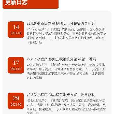
更新日志
v2.8.9 更新日志 分销团队、分销等级自动升
14
v2.8.9 小程序 1、【优化】砍价商品开启限购，优化在创建
2021-08
砍价订单时，增加判断限购逻辑，而不是砍价成功后的下单
逻辑时才判断。 2、【优化】会员有效日期支持到100年 3、
【新增】新…
v2.8.7 小程序 客如云收银机分销 核销二维码
17
v2.8.7 上程序 1、【新增】客如云收银机分销，新增按匹配
2021-07
本系统「单个商品」计算分销佣金的方式。 2、【新增】新
增分销商成绩发展下级用户/分销商的通知提醒，让分销商
更好的掌握…
v2.8.3 小程序 商品指定消费方式、批量修改
29
v2.8.3 上程序 1、【新增】新增「商品自定义消费方式/物流
2021-06
方式 」功能 （1）商品默认都支持同城外卖、店内食堂、到
店自提、快递物流。 （2）商家可指定商品只支持某种消费
方式，至…