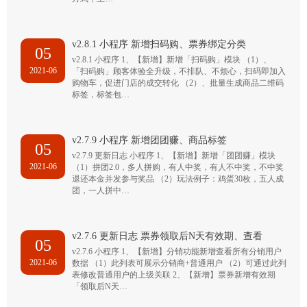
v2.8.1 小程序 新增扫码购、票券绑定分类
05
v2.8.1 小程序 1、【新增】新增「扫码购」模块 （1）、
2021-06
「扫码购」顾客体验全升级，不排队、不烦心，扫码即加入
购物车，促进门店的成交转化 （2）、批量生成商品二维码
标签，标签包…
v2.7.9 小程序 新增团团赚、商品标签
05
v2.7.9 更新日志 小程序 1、【新增】新增「团团赚」模块
2021-06
（1）拼团2.0，多人拼购，有人中奖，有人不中奖，不中奖
退还本金并发参与奖品 （2）玩法例子：鸡蛋30枚，五人成
团，一人拼中…
v2.7.6 更新日志 票券领取后N天有效期、查看
05
v2.7.6 小程序 1、【新增】分销功能新增查看所有分销用户
2021-06
数据 （1）此列表可展示分销商+普通用户 （2）可通过此列
表修改普通用户的上级关联 2、【新增】票券新增有效期
「领取后N天…