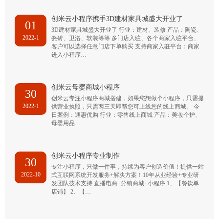
创米云小程序携手3D建材家具城盛大开业了
01
3D建材家具城盛大开业了 行业：建材、装修 产品：陶瓷、
2022-1
瓷砖、卫浴、软装等等 多门店入驻、各个商家入驻平台、
客户可以选择任意门店下单购买 支持商家入驻平台：商家
进入小程序…
创米云母婴商城小程序
30
创米云专注小程序商城搭建，如果您想做个小程序，只需提
2022-1
供营业执照，只需两三天即帮您可上线您的线上商城。 今
日案例：通惠优购 行业：零售线上商城 产品：美妆个护、
母婴用品…
创米云小程序专业制作
30
专注小程序，只做一件事，持续为客户创造价值！提供一站
2022-10
式互联网系统开发服务+解决方案！10年从业经验+专业研
发团队技术支持 直播电商+分销商城+小程序 1、【餐饮单
店铺】 2、【…