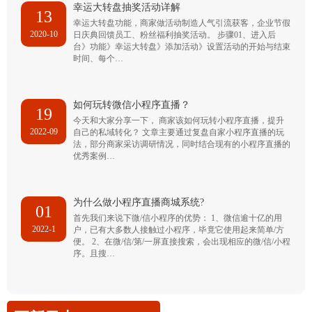
幸运大转盘抽奖活动详解
13
幸运大转盘功能，商家做活动制造人气引流获客，企业节假
2020-10
日庆典回馈员工、粉丝福利抽奖活动。 步骤01、进入后
台》功能》幸运大转盘》添加活动》设置活动的开始与结束
时间、每个…
如何玩转微信小程序直播？
19
今天和大家分享一下， 商家该如何玩转小程序直播，提升
2022-09
自己的私域转化？ 文章主要通过复盘自家小程序直播的玩
法，部分商家采访调研情况，同时结合现有的小程序直播的
优秀案例…
为什么做小程序直播商城系统?
01
首先我们来说下微/信小程序的优势： 1、微信逾十亿的用
2022-1
户，已有大多数人接触过小程序，毕竟它使用起来简单/方
便。 2、在微/信/第/一屏直接搜索，会出现相应的微/信/小程
序。且搜…