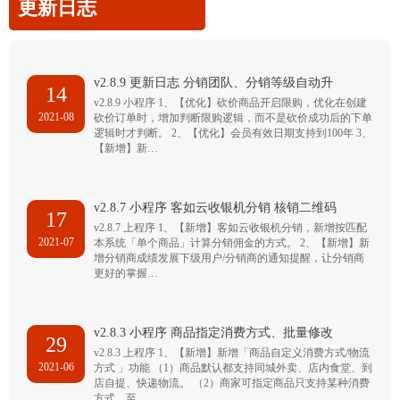
更新日志
v2.8.9 更新日志 分销团队、分销等级自动升
14
v2.8.9 小程序 1、【优化】砍价商品开启限购，优化在创建
2021-08
砍价订单时，增加判断限购逻辑，而不是砍价成功后的下单
逻辑时才判断。 2、【优化】会员有效日期支持到100年 3、
【新增】新…
v2.8.7 小程序 客如云收银机分销 核销二维码
17
v2.8.7 上程序 1、【新增】客如云收银机分销，新增按匹配
2021-07
本系统「单个商品」计算分销佣金的方式。 2、【新增】新
增分销商成绩发展下级用户/分销商的通知提醒，让分销商
更好的掌握…
v2.8.3 小程序 商品指定消费方式、批量修改
29
v2.8.3 上程序 1、【新增】新增「商品自定义消费方式/物流
2021-06
方式 」功能 （1）商品默认都支持同城外卖、店内食堂、到
店自提、快递物流。 （2）商家可指定商品只支持某种消费
方式，至…