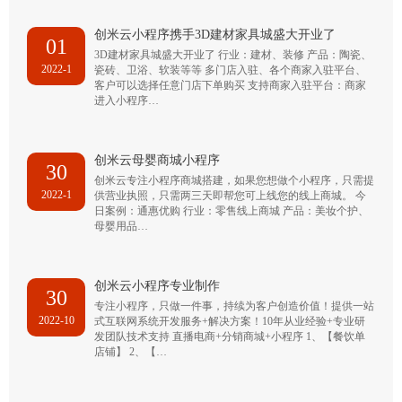
创米云小程序携手3D建材家具城盛大开业了
01
3D建材家具城盛大开业了 行业：建材、装修 产品：陶瓷、
2022-1
瓷砖、卫浴、软装等等 多门店入驻、各个商家入驻平台、
客户可以选择任意门店下单购买 支持商家入驻平台：商家
进入小程序…
创米云母婴商城小程序
30
创米云专注小程序商城搭建，如果您想做个小程序，只需提
2022-1
供营业执照，只需两三天即帮您可上线您的线上商城。 今
日案例：通惠优购 行业：零售线上商城 产品：美妆个护、
母婴用品…
创米云小程序专业制作
30
专注小程序，只做一件事，持续为客户创造价值！提供一站
2022-10
式互联网系统开发服务+解决方案！10年从业经验+专业研
发团队技术支持 直播电商+分销商城+小程序 1、【餐饮单
店铺】 2、【…