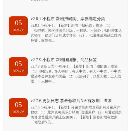
v2.8.1 小程序 新增扫码购、票券绑定分类
05
v2.8.1 小程序 1、【新增】新增「扫码购」模块 （1）、
2021-06
「扫码购」顾客体验全升级，不排队、不烦心，扫码即加入
购物车，促进门店的成交转化 （2）、批量生成商品二维码
标签，标签包…
v2.7.9 小程序 新增团团赚、商品标签
05
v2.7.9 更新日志 小程序 1、【新增】新增「团团赚」模块
2021-06
（1）拼团2.0，多人拼购，有人中奖，有人不中奖，不中奖
退还本金并发参与奖品 （2）玩法例子：鸡蛋30枚，五人成
团，一人拼中…
v2.7.6 更新日志 票券领取后N天有效期、查看
05
v2.7.6 小程序 1、【新增】分销功能新增查看所有分销用户
2021-06
数据 （1）此列表可展示分销商+普通用户 （2）可通过此列
表修改普通用户的上级关联 2、【新增】票券新增有效期
「领取后N天…