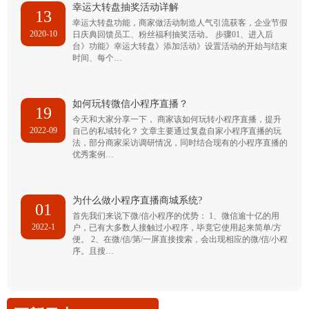
幸运大转盘抽奖活动详解
13
幸运大转盘功能，商家做活动制造人气引流获客，企业节假
2020-10
日庆典回馈员工、粉丝福利抽奖活动。 步骤01、进入后
台》功能》幸运大转盘》添加活动》设置活动的开始与结束
时间、每个…
如何玩转微信小程序直播？
19
今天和大家分享一下， 商家该如何玩转小程序直播，提升
2022-09
自己的私域转化？ 文章主要通过复盘自家小程序直播的玩
法，部分商家采访调研情况，同时结合现有的小程序直播的
优秀案例…
为什么做小程序直播商城系统?
01
首先我们来说下微/信小程序的优势： 1、微信逾十亿的用
2022-1
户，已有大多数人接触过小程序，毕竟它使用起来简单/方
便。 2、在微/信/第/一屏直接搜索，会出现相应的微/信/小程
序。且搜…