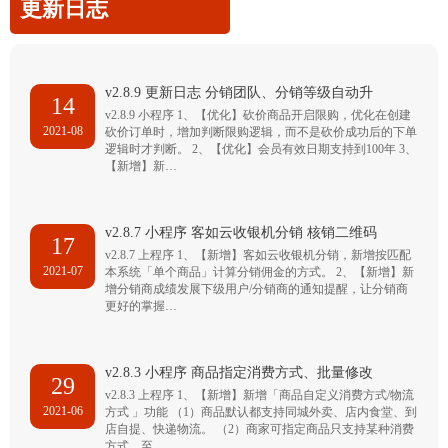
更新日志
v2.8.9 更新日志 分销团队、分销等级自动升
14
v2.8.9 小程序 1、【优化】砍价商品开启限购，优化在创建
2021-08
砍价订单时，增加判断限购逻辑，而不是砍价成功后的下单
逻辑时才判断。 2、【优化】会员有效日期支持到100年 3、
【新增】新…
v2.8.7 小程序 客如云收银机分销 核销二维码
17
v2.8.7 上程序 1、【新增】客如云收银机分销，新增按匹配
2021-07
本系统「单个商品」计算分销佣金的方式。 2、【新增】新
增分销商成绩发展下级用户/分销商的通知提醒，让分销商
更好的掌握…
v2.8.3 小程序 商品指定消费方式、批量修改
29
v2.8.3 上程序 1、【新增】新增「商品自定义消费方式/物流
2021-06
方式 」功能 （1）商品默认都支持同城外卖、店内食堂、到
店自提、快递物流。 （2）商家可指定商品只支持某种消费
方式，至…