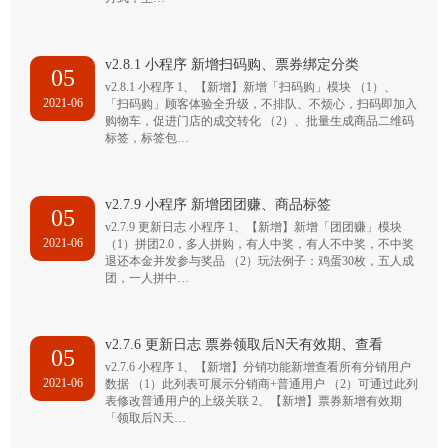
v2.8.1 小程序 新增扫码购、票券绑定分类
05
v2.8.1 小程序 1、【新增】新增「扫码购」模块 （1）、
2021-06
「扫码购」顾客体验全升级，不排队、不烦心，扫码即加入
购物车，促进门店的成交转化 （2）、批量生成商品二维码
标签，标签包…
v2.7.9 小程序 新增团团赚、商品标签
05
v2.7.9 更新日志 小程序 1、【新增】新增「团团赚」模块
2021-06
（1）拼团2.0，多人拼购，有人中奖，有人不中奖，不中奖
退还本金并发参与奖品 （2）玩法例子：鸡蛋30枚，五人成
团，一人拼中…
v2.7.6 更新日志 票券领取后N天有效期、查看
05
v2.7.6 小程序 1、【新增】分销功能新增查看所有分销用户
2021-06
数据 （1）此列表可展示分销商+普通用户 （2）可通过此列
表修改普通用户的上级关联 2、【新增】票券新增有效期
「领取后N天…