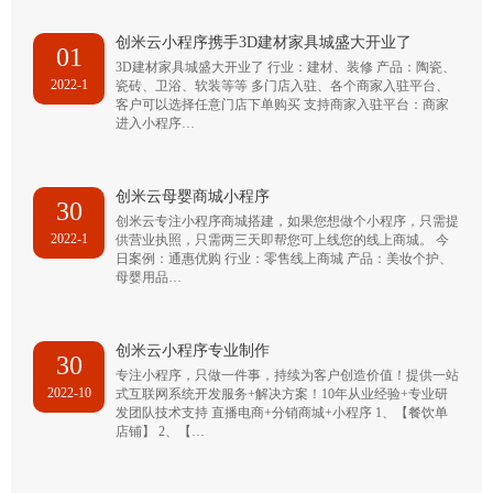
创米云小程序携手3D建材家具城盛大开业了
01
3D建材家具城盛大开业了 行业：建材、装修 产品：陶瓷、
2022-1
瓷砖、卫浴、软装等等 多门店入驻、各个商家入驻平台、
客户可以选择任意门店下单购买 支持商家入驻平台：商家
进入小程序…
创米云母婴商城小程序
30
创米云专注小程序商城搭建，如果您想做个小程序，只需提
2022-1
供营业执照，只需两三天即帮您可上线您的线上商城。 今
日案例：通惠优购 行业：零售线上商城 产品：美妆个护、
母婴用品…
创米云小程序专业制作
30
专注小程序，只做一件事，持续为客户创造价值！提供一站
2022-10
式互联网系统开发服务+解决方案！10年从业经验+专业研
发团队技术支持 直播电商+分销商城+小程序 1、【餐饮单
店铺】 2、【…