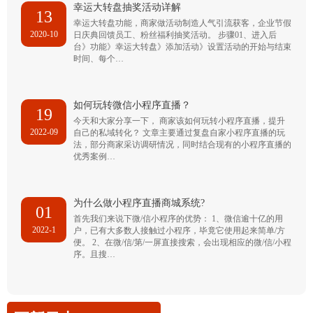
幸运大转盘抽奖活动详解
13
幸运大转盘功能，商家做活动制造人气引流获客，企业节假
2020-10
日庆典回馈员工、粉丝福利抽奖活动。 步骤01、进入后
台》功能》幸运大转盘》添加活动》设置活动的开始与结束
时间、每个…
如何玩转微信小程序直播？
19
今天和大家分享一下， 商家该如何玩转小程序直播，提升
2022-09
自己的私域转化？ 文章主要通过复盘自家小程序直播的玩
法，部分商家采访调研情况，同时结合现有的小程序直播的
优秀案例…
为什么做小程序直播商城系统?
01
首先我们来说下微/信小程序的优势： 1、微信逾十亿的用
2022-1
户，已有大多数人接触过小程序，毕竟它使用起来简单/方
便。 2、在微/信/第/一屏直接搜索，会出现相应的微/信/小程
序。且搜…