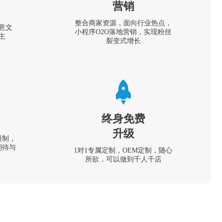
营销
整合商家资源，面向行业热点，
意文
小程序O2O落地营销，实现粉丝
主
裂变式增长
终身免费
升级
级制，
期待与
1对1专属定制，OEM定制，随心
所欲，可以做到千人千店