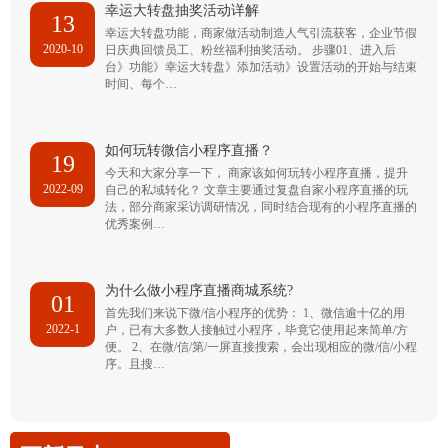
幸运大转盘抽奖活动详解
13
幸运大转盘功能，商家做活动制造人气引流获客，企业节假
2020-10
日庆典回馈员工、粉丝福利抽奖活动。 步骤01、进入后
台》功能》幸运大转盘》添加活动》设置活动的开始与结束
时间、每个…
如何玩转微信小程序直播？
19
今天和大家分享一下， 商家该如何玩转小程序直播，提升
2022-09
自己的私域转化？ 文章主要通过复盘自家小程序直播的玩
法，部分商家采访调研情况，同时结合现有的小程序直播的
优秀案例…
为什么做小程序直播商城系统?
01
首先我们来说下微/信小程序的优势： 1、微信逾十亿的用
2022-1
户，已有大多数人接触过小程序，毕竟它使用起来简单/方
便。 2、在微/信/第/一屏直接搜索，会出现相应的微/信/小程
序。且搜…