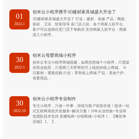
创米云小程序携手3D建材家具城盛大开业了
01
3D建材家具城盛大开业了 行业：建材、装修 产品：陶瓷、
2022-1
瓷砖、卫浴、软装等等 多门店入驻、各个商家入驻平台、
客户可以选择任意门店下单购买 支持商家入驻平台：商家
进入小程序…
创米云母婴商城小程序
30
创米云专注小程序商城搭建，如果您想做个小程序，只需提
2022-1
供营业执照，只需两三天即帮您可上线您的线上商城。 今
日案例：通惠优购 行业：零售线上商城 产品：美妆个护、
母婴用品…
创米云小程序专业制作
30
专注小程序，只做一件事，持续为客户创造价值！提供一站
2022-10
式互联网系统开发服务+解决方案！10年从业经验+专业研
发团队技术支持 直播电商+分销商城+小程序 1、【餐饮单
店铺】 2、【…