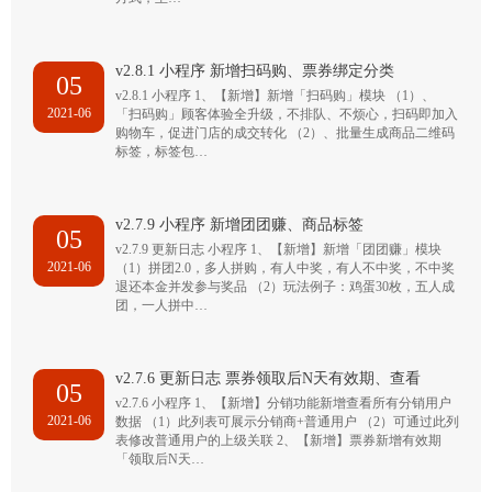
v2.8.1 小程序 新增扫码购、票券绑定分类
05
v2.8.1 小程序 1、【新增】新增「扫码购」模块 （1）、
2021-06
「扫码购」顾客体验全升级，不排队、不烦心，扫码即加入
购物车，促进门店的成交转化 （2）、批量生成商品二维码
标签，标签包…
v2.7.9 小程序 新增团团赚、商品标签
05
v2.7.9 更新日志 小程序 1、【新增】新增「团团赚」模块
2021-06
（1）拼团2.0，多人拼购，有人中奖，有人不中奖，不中奖
退还本金并发参与奖品 （2）玩法例子：鸡蛋30枚，五人成
团，一人拼中…
v2.7.6 更新日志 票券领取后N天有效期、查看
05
v2.7.6 小程序 1、【新增】分销功能新增查看所有分销用户
2021-06
数据 （1）此列表可展示分销商+普通用户 （2）可通过此列
表修改普通用户的上级关联 2、【新增】票券新增有效期
「领取后N天…