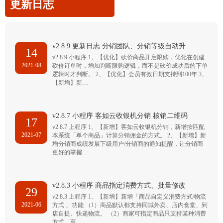
更新日志
v2.8.9 更新日志 分销团队、分销等级自动升
14
v2.8.9 小程序 1、【优化】砍价商品开启限购，优化在创建
2021-08
砍价订单时，增加判断限购逻辑，而不是砍价成功后的下单
逻辑时才判断。 2、【优化】会员有效日期支持到100年 3、
【新增】新…
v2.8.7 小程序 客如云收银机分销 核销二维码
17
v2.8.7 上程序 1、【新增】客如云收银机分销，新增按匹配
2021-07
本系统「单个商品」计算分销佣金的方式。 2、【新增】新
增分销商成绩发展下级用户/分销商的通知提醒，让分销商
更好的掌握…
v2.8.3 小程序 商品指定消费方式、批量修改
29
v2.8.3 上程序 1、【新增】新增「商品自定义消费方式/物流
2021-06
方式 」功能 （1）商品默认都支持同城外卖、店内食堂、到
店自提、快递物流。 （2）商家可指定商品只支持某种消费
方式，至…