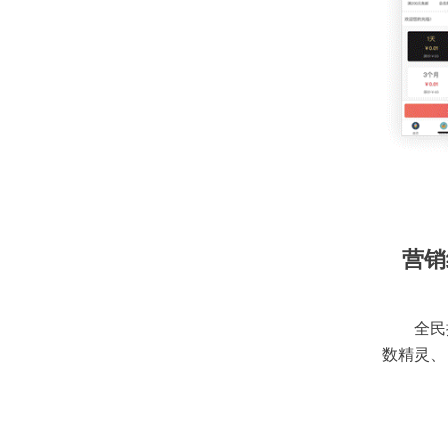
营销
全民
数精灵、