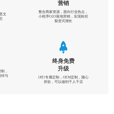
营销
整合商家资源，面向行业热点，
意文
小程序O2O落地营销，实现粉丝
主
裂变式增长
终身免费
升级
级制，
期待与
1对1专属定制，OEM定制，随心
所欲，可以做到千人千店