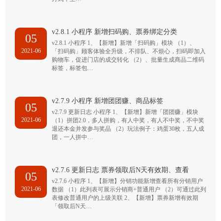
v2.8.1 小程序 新增扫码购、票券绑定分类
05
v2.8.1 小程序 1、【新增】新增「扫码购」模块 （1）、
2021-06
「扫码购」顾客体验全升级，不排队、不烦心，扫码即加入
购物车，促进门店的成交转化 （2）、批量生成商品二维码
标签，标签包…
v2.7.9 小程序 新增团团赚、商品标签
05
v2.7.9 更新日志 小程序 1、【新增】新增「团团赚」模块
2021-06
（1）拼团2.0，多人拼购，有人中奖，有人不中奖，不中奖
退还本金并发参与奖品 （2）玩法例子：鸡蛋30枚，五人成
团，一人拼中…
v2.7.6 更新日志 票券领取后N天有效期、查看
05
v2.7.6 小程序 1、【新增】分销功能新增查看所有分销用户
2021-06
数据 （1）此列表可展示分销商+普通用户 （2）可通过此列
表修改普通用户的上级关联 2、【新增】票券新增有效期
「领取后N天…