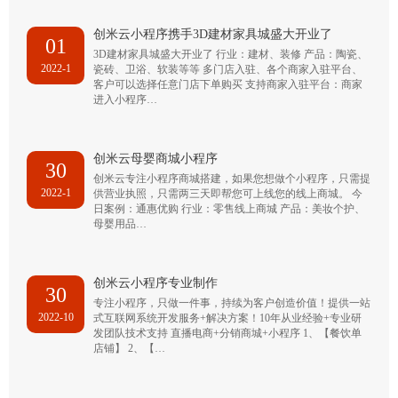
创米云小程序携手3D建材家具城盛大开业了
01
3D建材家具城盛大开业了 行业：建材、装修 产品：陶瓷、
2022-1
瓷砖、卫浴、软装等等 多门店入驻、各个商家入驻平台、
客户可以选择任意门店下单购买 支持商家入驻平台：商家
进入小程序…
创米云母婴商城小程序
30
创米云专注小程序商城搭建，如果您想做个小程序，只需提
2022-1
供营业执照，只需两三天即帮您可上线您的线上商城。 今
日案例：通惠优购 行业：零售线上商城 产品：美妆个护、
母婴用品…
创米云小程序专业制作
30
专注小程序，只做一件事，持续为客户创造价值！提供一站
2022-10
式互联网系统开发服务+解决方案！10年从业经验+专业研
发团队技术支持 直播电商+分销商城+小程序 1、【餐饮单
店铺】 2、【…