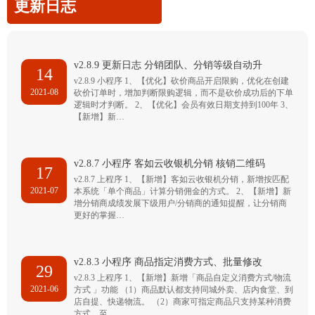
更新日志
v2.8.9 更新日志 分销团队、分销等级自动升
14
v2.8.9 小程序 1、【优化】砍价商品开启限购，优化在创建
2021-08
砍价订单时，增加判断限购逻辑，而不是砍价成功后的下单
逻辑时才判断。 2、【优化】会员有效日期支持到100年 3、
【新增】新…
v2.8.7 小程序 客如云收银机分销 核销二维码
17
v2.8.7 上程序 1、【新增】客如云收银机分销，新增按匹配
2021-07
本系统「单个商品」计算分销佣金的方式。 2、【新增】新
增分销商成绩发展下级用户/分销商的通知提醒，让分销商
更好的掌握…
v2.8.3 小程序 商品指定消费方式、批量修改
29
v2.8.3 上程序 1、【新增】新增「商品自定义消费方式/物流
2021-06
方式 」功能 （1）商品默认都支持同城外卖、店内食堂、到
店自提、快递物流。 （2）商家可指定商品只支持某种消费
方式，至…