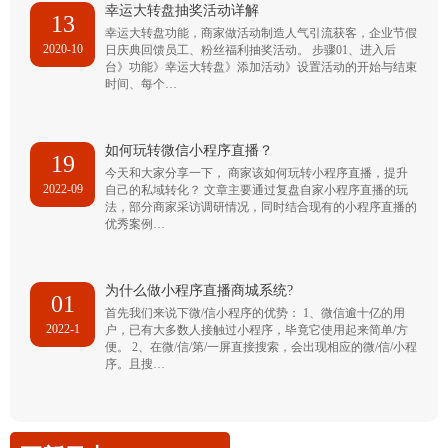
幸运大转盘抽奖活动详解
13
幸运大转盘功能，商家做活动制造人气引流获客，企业节假
2020-10
日庆典回馈员工、粉丝福利抽奖活动。 步骤01、进入后
台》功能》幸运大转盘》添加活动》设置活动的开始与结束
时间、每个…
如何玩转微信小程序直播？
19
今天和大家分享一下， 商家该如何玩转小程序直播，提升
2022-09
自己的私域转化？ 文章主要通过复盘自家小程序直播的玩
法，部分商家采访调研情况，同时结合现有的小程序直播的
优秀案例…
为什么做小程序直播商城系统?
01
首先我们来说下微/信小程序的优势： 1、微信逾十亿的用
2022-1
户，已有大多数人接触过小程序，毕竟它使用起来简单/方
便。 2、在微/信/第/一屏直接搜索，会出现相应的微/信/小程
序。且搜…