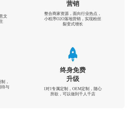
营销
整合商家资源，面向行业热点，
意文
小程序O2O落地营销，实现粉丝
主
裂变式增长
终身免费
升级
级制，
期待与
1对1专属定制，OEM定制，随心
所欲，可以做到千人千店