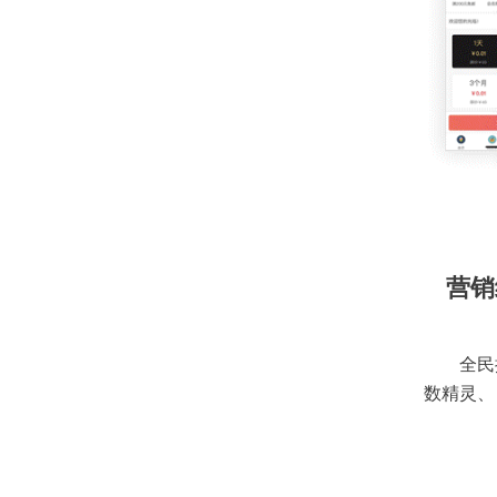
营销
全民
数精灵、