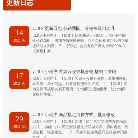
更新日志
v2.8.9 更新日志 分销团队、分销等级自动升
14
v2.8.9 小程序 1、【优化】砍价商品开启限购，优化在创建
2021-08
砍价订单时，增加判断限购逻辑，而不是砍价成功后的下单
逻辑时才判断。 2、【优化】会员有效日期支持到100年 3、
【新增】新…
v2.8.7 小程序 客如云收银机分销 核销二维码
17
v2.8.7 上程序 1、【新增】客如云收银机分销，新增按匹配
2021-07
本系统「单个商品」计算分销佣金的方式。 2、【新增】新
增分销商成绩发展下级用户/分销商的通知提醒，让分销商
更好的掌握…
v2.8.3 小程序 商品指定消费方式、批量修改
29
v2.8.3 上程序 1、【新增】新增「商品自定义消费方式/物流
2021-06
方式 」功能 （1）商品默认都支持同城外卖、店内食堂、到
店自提、快递物流。 （2）商家可指定商品只支持某种消费
方式，至…