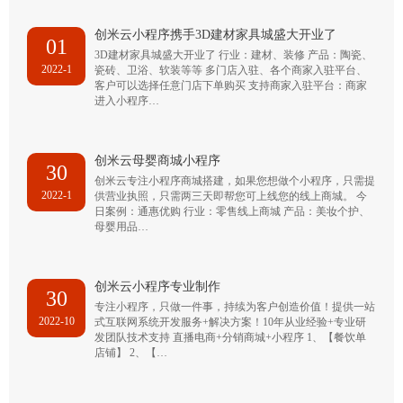
创米云小程序携手3D建材家具城盛大开业了
01
3D建材家具城盛大开业了 行业：建材、装修 产品：陶瓷、
2022-1
瓷砖、卫浴、软装等等 多门店入驻、各个商家入驻平台、
客户可以选择任意门店下单购买 支持商家入驻平台：商家
进入小程序…
创米云母婴商城小程序
30
创米云专注小程序商城搭建，如果您想做个小程序，只需提
2022-1
供营业执照，只需两三天即帮您可上线您的线上商城。 今
日案例：通惠优购 行业：零售线上商城 产品：美妆个护、
母婴用品…
创米云小程序专业制作
30
专注小程序，只做一件事，持续为客户创造价值！提供一站
2022-10
式互联网系统开发服务+解决方案！10年从业经验+专业研
发团队技术支持 直播电商+分销商城+小程序 1、【餐饮单
店铺】 2、【…