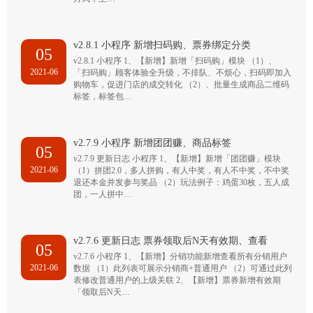
v2.8.1 小程序 新增扫码购、票券绑定分类
05
v2.8.1 小程序 1、【新增】新增「扫码购」模块 （1）、
2021-06
「扫码购」顾客体验全升级，不排队、不烦心，扫码即加入
购物车，促进门店的成交转化 （2）、批量生成商品二维码
标签，标签包…
v2.7.9 小程序 新增团团赚、商品标签
05
v2.7.9 更新日志 小程序 1、【新增】新增「团团赚」模块
2021-06
（1）拼团2.0，多人拼购，有人中奖，有人不中奖，不中奖
退还本金并发参与奖品 （2）玩法例子：鸡蛋30枚，五人成
团，一人拼中…
v2.7.6 更新日志 票券领取后N天有效期、查看
05
v2.7.6 小程序 1、【新增】分销功能新增查看所有分销用户
2021-06
数据 （1）此列表可展示分销商+普通用户 （2）可通过此列
表修改普通用户的上级关联 2、【新增】票券新增有效期
「领取后N天…