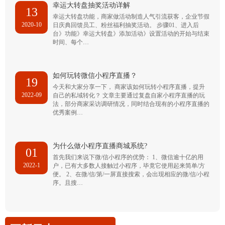
幸运大转盘抽奖活动详解
13
幸运大转盘功能，商家做活动制造人气引流获客，企业节假
2020-10
日庆典回馈员工、粉丝福利抽奖活动。 步骤01、进入后
台》功能》幸运大转盘》添加活动》设置活动的开始与结束
时间、每个…
如何玩转微信小程序直播？
19
今天和大家分享一下， 商家该如何玩转小程序直播，提升
2022-09
自己的私域转化？ 文章主要通过复盘自家小程序直播的玩
法，部分商家采访调研情况，同时结合现有的小程序直播的
优秀案例…
为什么做小程序直播商城系统?
01
首先我们来说下微/信小程序的优势： 1、微信逾十亿的用
2022-1
户，已有大多数人接触过小程序，毕竟它使用起来简单/方
便。 2、在微/信/第/一屏直接搜索，会出现相应的微/信/小程
序。且搜…