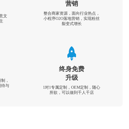
营销
整合商家资源，面向行业热点，
意文
小程序O2O落地营销，实现粉丝
主
裂变式增长
终身免费
升级
级制，
期待与
1对1专属定制，OEM定制，随心
所欲，可以做到千人千店