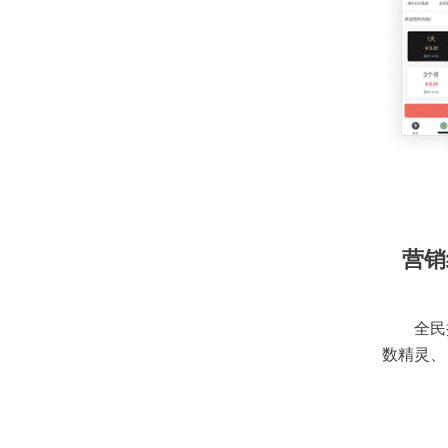
营销
全民
数精灵、