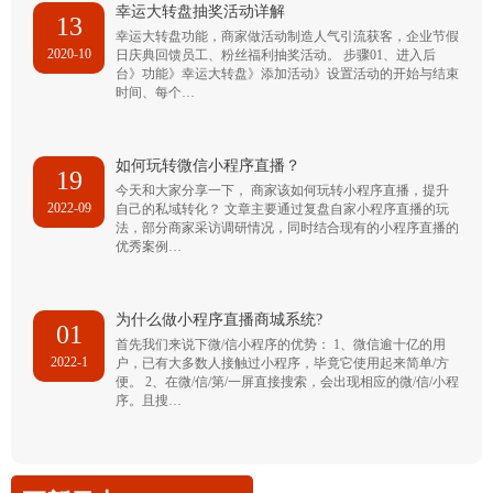
幸运大转盘抽奖活动详解
13
幸运大转盘功能，商家做活动制造人气引流获客，企业节假
2020-10
日庆典回馈员工、粉丝福利抽奖活动。 步骤01、进入后
台》功能》幸运大转盘》添加活动》设置活动的开始与结束
时间、每个…
如何玩转微信小程序直播？
19
今天和大家分享一下， 商家该如何玩转小程序直播，提升
2022-09
自己的私域转化？ 文章主要通过复盘自家小程序直播的玩
法，部分商家采访调研情况，同时结合现有的小程序直播的
优秀案例…
为什么做小程序直播商城系统?
01
首先我们来说下微/信小程序的优势： 1、微信逾十亿的用
2022-1
户，已有大多数人接触过小程序，毕竟它使用起来简单/方
便。 2、在微/信/第/一屏直接搜索，会出现相应的微/信/小程
序。且搜…