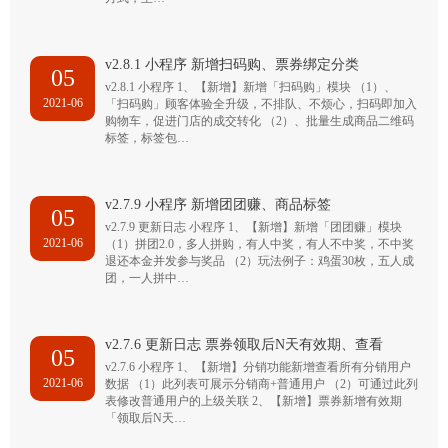
v2.8.1 小程序 新增扫码购、票券绑定分类
05
v2.8.1 小程序 1、【新增】新增「扫码购」模块 （1）、
2021-06
「扫码购」顾客体验全升级，不排队、不烦心，扫码即加入
购物车，促进门店的成交转化 （2）、批量生成商品二维码
标签，标签包…
v2.7.9 小程序 新增团团赚、商品标签
05
v2.7.9 更新日志 小程序 1、【新增】新增「团团赚」模块
2021-06
（1）拼团2.0，多人拼购，有人中奖，有人不中奖，不中奖
退还本金并发参与奖品 （2）玩法例子：鸡蛋30枚，五人成
团，一人拼中…
v2.7.6 更新日志 票券领取后N天有效期、查看
05
v2.7.6 小程序 1、【新增】分销功能新增查看所有分销用户
2021-06
数据 （1）此列表可展示分销商+普通用户 （2）可通过此列
表修改普通用户的上级关联 2、【新增】票券新增有效期
「领取后N天…