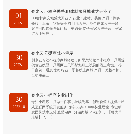
创米云小程序携手3D建材家具城盛大开业了
01
3D建材家具城盛大开业了 行业：建材、装修 产品：陶瓷、
2022-1
瓷砖、卫浴、软装等等 多门店入驻、各个商家入驻平台、
客户可以选择任意门店下单购买 支持商家入驻平台：商家
进入小程序…
创米云母婴商城小程序
30
创米云专注小程序商城搭建，如果您想做个小程序，只需提
2022-1
供营业执照，只需两三天即帮您可上线您的线上商城。 今
日案例：通惠优购 行业：零售线上商城 产品：美妆个护、
母婴用品…
创米云小程序专业制作
30
专注小程序，只做一件事，持续为客户创造价值！提供一站
2022-10
式互联网系统开发服务+解决方案！10年从业经验+专业研
发团队技术支持 直播电商+分销商城+小程序 1、【餐饮单
店铺】 2、【…