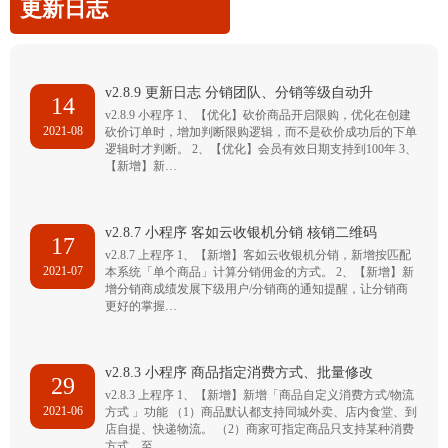
更新日志
v2.8.9 更新日志 分销团队、分销等级自动升
14
v2.8.9 小程序 1、【优化】砍价商品开启限购，优化在创建
2021-08
砍价订单时，增加判断限购逻辑，而不是砍价成功后的下单
逻辑时才判断。 2、【优化】会员有效日期支持到100年 3、
【新增】新…
v2.8.7 小程序 客如云收银机分销 核销二维码
17
v2.8.7 上程序 1、【新增】客如云收银机分销，新增按匹配
2021-07
本系统「单个商品」计算分销佣金的方式。 2、【新增】新
增分销商成绩发展下级用户/分销商的通知提醒，让分销商
更好的掌握…
v2.8.3 小程序 商品指定消费方式、批量修改
29
v2.8.3 上程序 1、【新增】新增「商品自定义消费方式/物流
2021-06
方式 」功能 （1）商品默认都支持同城外卖、店内食堂、到
店自提、快递物流。 （2）商家可指定商品只支持某种消费
方式，至…