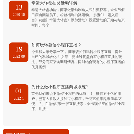
幸运大转盘抽奖活动详解
13
幸运大转盘功能，商家做活动制造人气引流获客，企业节假
2020-10
日庆典回馈员工、粉丝福利抽奖活动。 步骤01、进入后
台》功能》幸运大转盘》添加活动》设置活动的开始与结束
时间、每个…
如何玩转微信小程序直播？
19
今天和大家分享一下， 商家该如何玩转小程序直播，提升
2022-09
自己的私域转化？ 文章主要通过复盘自家小程序直播的玩
法，部分商家采访调研情况，同时结合现有的小程序直播的
优秀案例…
为什么做小程序直播商城系统?
01
首先我们来说下微/信小程序的优势： 1、微信逾十亿的用
2022-1
户，已有大多数人接触过小程序，毕竟它使用起来简单/方
便。 2、在微/信/第/一屏直接搜索，会出现相应的微/信/小程
序。且搜…