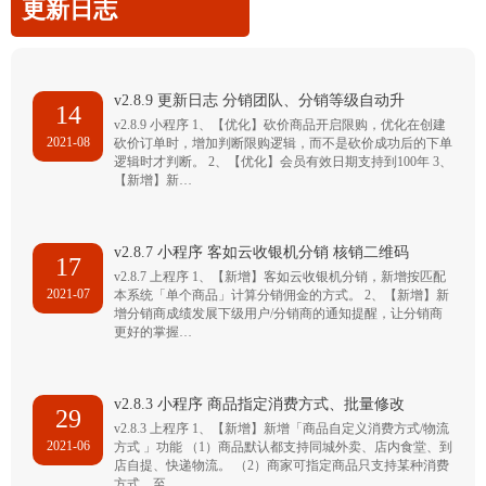
更新日志
v2.8.9 更新日志 分销团队、分销等级自动升
14
v2.8.9 小程序 1、【优化】砍价商品开启限购，优化在创建
2021-08
砍价订单时，增加判断限购逻辑，而不是砍价成功后的下单
逻辑时才判断。 2、【优化】会员有效日期支持到100年 3、
【新增】新…
v2.8.7 小程序 客如云收银机分销 核销二维码
17
v2.8.7 上程序 1、【新增】客如云收银机分销，新增按匹配
2021-07
本系统「单个商品」计算分销佣金的方式。 2、【新增】新
增分销商成绩发展下级用户/分销商的通知提醒，让分销商
更好的掌握…
v2.8.3 小程序 商品指定消费方式、批量修改
29
v2.8.3 上程序 1、【新增】新增「商品自定义消费方式/物流
2021-06
方式 」功能 （1）商品默认都支持同城外卖、店内食堂、到
店自提、快递物流。 （2）商家可指定商品只支持某种消费
方式，至…