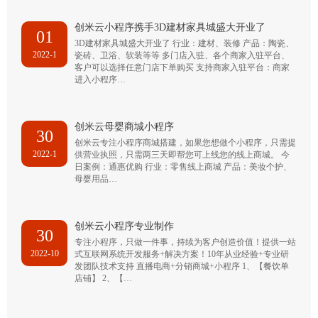
创米云小程序携手3D建材家具城盛大开业了
01
3D建材家具城盛大开业了 行业：建材、装修 产品：陶瓷、
2022-1
瓷砖、卫浴、软装等等 多门店入驻、各个商家入驻平台、
客户可以选择任意门店下单购买 支持商家入驻平台：商家
进入小程序…
创米云母婴商城小程序
30
创米云专注小程序商城搭建，如果您想做个小程序，只需提
2022-1
供营业执照，只需两三天即帮您可上线您的线上商城。 今
日案例：通惠优购 行业：零售线上商城 产品：美妆个护、
母婴用品…
创米云小程序专业制作
30
专注小程序，只做一件事，持续为客户创造价值！提供一站
2022-10
式互联网系统开发服务+解决方案！10年从业经验+专业研
发团队技术支持 直播电商+分销商城+小程序 1、【餐饮单
店铺】 2、【…