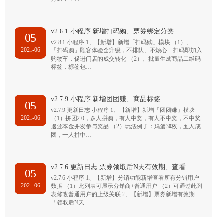
v2.8.1 小程序 新增扫码购、票券绑定分类
05
v2.8.1 小程序 1、【新增】新增「扫码购」模块 （1）、
2021-06
「扫码购」顾客体验全升级，不排队、不烦心，扫码即加入
购物车，促进门店的成交转化 （2）、批量生成商品二维码
标签，标签包…
v2.7.9 小程序 新增团团赚、商品标签
05
v2.7.9 更新日志 小程序 1、【新增】新增「团团赚」模块
2021-06
（1）拼团2.0，多人拼购，有人中奖，有人不中奖，不中奖
退还本金并发参与奖品 （2）玩法例子：鸡蛋30枚，五人成
团，一人拼中…
v2.7.6 更新日志 票券领取后N天有效期、查看
05
v2.7.6 小程序 1、【新增】分销功能新增查看所有分销用户
2021-06
数据 （1）此列表可展示分销商+普通用户 （2）可通过此列
表修改普通用户的上级关联 2、【新增】票券新增有效期
「领取后N天…