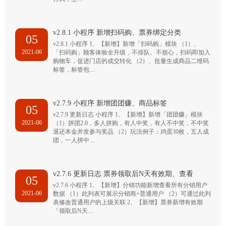
v2.8.1 小程序 新增扫码购、票券绑定分类
05
v2.8.1 小程序 1、【新增】新增「扫码购」模块 （1）、
2021-06
「扫码购」顾客体验全升级，不排队、不烦心，扫码即加入
购物车，促进门店的成交转化 （2）、批量生成商品二维码
标签，标签包…
v2.7.9 小程序 新增团团赚、商品标签
05
v2.7.9 更新日志 小程序 1、【新增】新增「团团赚」模块
2021-06
（1）拼团2.0，多人拼购，有人中奖，有人不中奖，不中奖
退还本金并发参与奖品 （2）玩法例子：鸡蛋30枚，五人成
团，一人拼中…
v2.7.6 更新日志 票券领取后N天有效期、查看
05
v2.7.6 小程序 1、【新增】分销功能新增查看所有分销用户
2021-06
数据 （1）此列表可展示分销商+普通用户 （2）可通过此列
表修改普通用户的上级关联 2、【新增】票券新增有效期
「领取后N天…