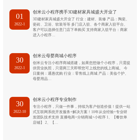
创米云小程序携手3D建材家具城盛大开业了
01
3D建材家具城盛大开业了 行业：建材、装修 产品：陶瓷、
2022-1
瓷砖、卫浴、软装等等 多门店入驻、各个商家入驻平台、
客户可以选择任意门店下单购买 支持商家入驻平台：商家
进入小程序…
创米云母婴商城小程序
30
创米云专注小程序商城搭建，如果您想做个小程序，只需提
2022-1
供营业执照，只需两三天即帮您可上线您的线上商城。 今
日案例：通惠优购 行业：零售线上商城 产品：美妆个护、
母婴用品…
创米云小程序专业制作
30
专注小程序，只做一件事，持续为客户创造价值！提供一站
2022-10
式互联网系统开发服务+解决方案！10年从业经验+专业研
发团队技术支持 直播电商+分销商城+小程序 1、【餐饮单
店铺】 2、【…