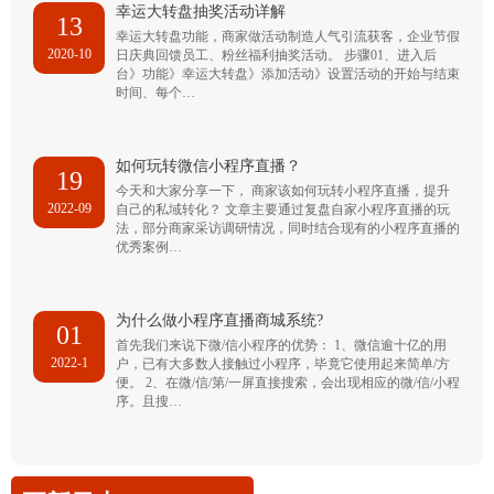
幸运大转盘抽奖活动详解
13
幸运大转盘功能，商家做活动制造人气引流获客，企业节假
2020-10
日庆典回馈员工、粉丝福利抽奖活动。 步骤01、进入后
台》功能》幸运大转盘》添加活动》设置活动的开始与结束
时间、每个…
如何玩转微信小程序直播？
19
今天和大家分享一下， 商家该如何玩转小程序直播，提升
2022-09
自己的私域转化？ 文章主要通过复盘自家小程序直播的玩
法，部分商家采访调研情况，同时结合现有的小程序直播的
优秀案例…
为什么做小程序直播商城系统?
01
首先我们来说下微/信小程序的优势： 1、微信逾十亿的用
2022-1
户，已有大多数人接触过小程序，毕竟它使用起来简单/方
便。 2、在微/信/第/一屏直接搜索，会出现相应的微/信/小程
序。且搜…