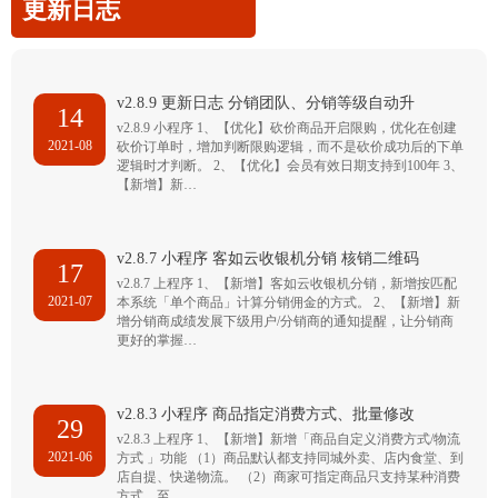
更新日志
v2.8.9 更新日志 分销团队、分销等级自动升
14
v2.8.9 小程序 1、【优化】砍价商品开启限购，优化在创建
2021-08
砍价订单时，增加判断限购逻辑，而不是砍价成功后的下单
逻辑时才判断。 2、【优化】会员有效日期支持到100年 3、
【新增】新…
v2.8.7 小程序 客如云收银机分销 核销二维码
17
v2.8.7 上程序 1、【新增】客如云收银机分销，新增按匹配
2021-07
本系统「单个商品」计算分销佣金的方式。 2、【新增】新
增分销商成绩发展下级用户/分销商的通知提醒，让分销商
更好的掌握…
v2.8.3 小程序 商品指定消费方式、批量修改
29
v2.8.3 上程序 1、【新增】新增「商品自定义消费方式/物流
2021-06
方式 」功能 （1）商品默认都支持同城外卖、店内食堂、到
店自提、快递物流。 （2）商家可指定商品只支持某种消费
方式，至…