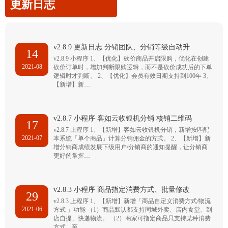
更新日志
v2.8.9 更新日志 分销团队、分销等级自动升
14
v2.8.9 小程序 1、【优化】砍价商品开启限购，优化在创建
2021-08
砍价订单时，增加判断限购逻辑，而不是砍价成功后的下单
逻辑时才判断。 2、【优化】会员有效日期支持到100年 3、
【新增】新…
v2.8.7 小程序 客如云收银机分销 核销二维码
17
v2.8.7 上程序 1、【新增】客如云收银机分销，新增按匹配
2021-07
本系统「单个商品」计算分销佣金的方式。 2、【新增】新
增分销商成绩发展下级用户/分销商的通知提醒，让分销商
更好的掌握…
v2.8.3 小程序 商品指定消费方式、批量修改
29
v2.8.3 上程序 1、【新增】新增「商品自定义消费方式/物流
2021-06
方式 」功能 （1）商品默认都支持同城外卖、店内食堂、到
店自提、快递物流。 （2）商家可指定商品只支持某种消费
方式，至…