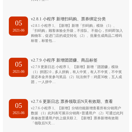
v2.8.1 小程序 新增扫码购、票券绑定分类
05
v2.8.1 小程序 1、【新增】新增「扫码购」模块 （1）、
2021-06
「扫码购」顾客体验全升级，不排队、不烦心，扫码即加入
购物车，促进门店的成交转化 （2）、批量生成商品二维码
标签，标签包…
v2.7.9 小程序 新增团团赚、商品标签
05
v2.7.9 更新日志 小程序 1、【新增】新增「团团赚」模块
2021-06
（1）拼团2.0，多人拼购，有人中奖，有人不中奖，不中奖
退还本金并发参与奖品 （2）玩法例子：鸡蛋30枚，五人成
团，一人拼中…
v2.7.6 更新日志 票券领取后N天有效期、查看
05
v2.7.6 小程序 1、【新增】分销功能新增查看所有分销用户
2021-06
数据 （1）此列表可展示分销商+普通用户 （2）可通过此列
表修改普通用户的上级关联 2、【新增】票券新增有效期
「领取后N天…