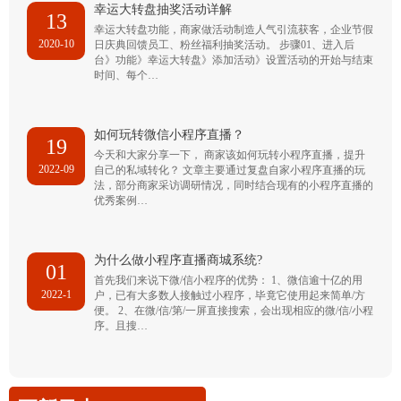
幸运大转盘抽奖活动详解
13
幸运大转盘功能，商家做活动制造人气引流获客，企业节假
2020-10
日庆典回馈员工、粉丝福利抽奖活动。 步骤01、进入后
台》功能》幸运大转盘》添加活动》设置活动的开始与结束
时间、每个…
如何玩转微信小程序直播？
19
今天和大家分享一下， 商家该如何玩转小程序直播，提升
2022-09
自己的私域转化？ 文章主要通过复盘自家小程序直播的玩
法，部分商家采访调研情况，同时结合现有的小程序直播的
优秀案例…
为什么做小程序直播商城系统?
01
首先我们来说下微/信小程序的优势： 1、微信逾十亿的用
2022-1
户，已有大多数人接触过小程序，毕竟它使用起来简单/方
便。 2、在微/信/第/一屏直接搜索，会出现相应的微/信/小程
序。且搜…