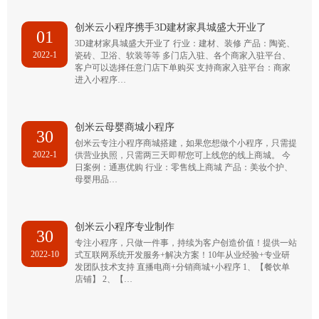
创米云小程序携手3D建材家具城盛大开业了
01
3D建材家具城盛大开业了 行业：建材、装修 产品：陶瓷、
2022-1
瓷砖、卫浴、软装等等 多门店入驻、各个商家入驻平台、
客户可以选择任意门店下单购买 支持商家入驻平台：商家
进入小程序…
创米云母婴商城小程序
30
创米云专注小程序商城搭建，如果您想做个小程序，只需提
2022-1
供营业执照，只需两三天即帮您可上线您的线上商城。 今
日案例：通惠优购 行业：零售线上商城 产品：美妆个护、
母婴用品…
创米云小程序专业制作
30
专注小程序，只做一件事，持续为客户创造价值！提供一站
2022-10
式互联网系统开发服务+解决方案！10年从业经验+专业研
发团队技术支持 直播电商+分销商城+小程序 1、【餐饮单
店铺】 2、【…